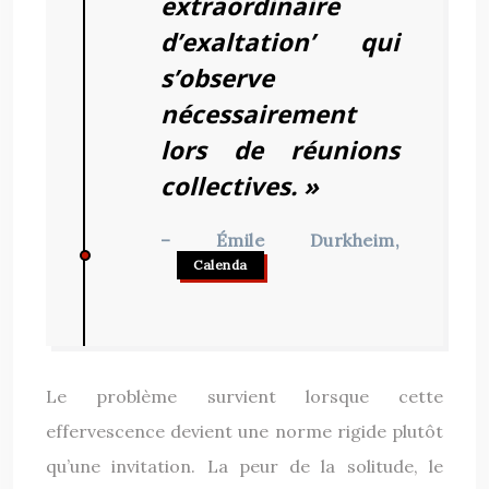
extraordinaire
d’exaltation’ qui
s’observe
nécessairement
lors de réunions
collectives. »
– Émile Durkheim,
Calenda
Le problème survient lorsque cette
effervescence devient une norme rigide plutôt
qu’une invitation. La peur de la solitude, le