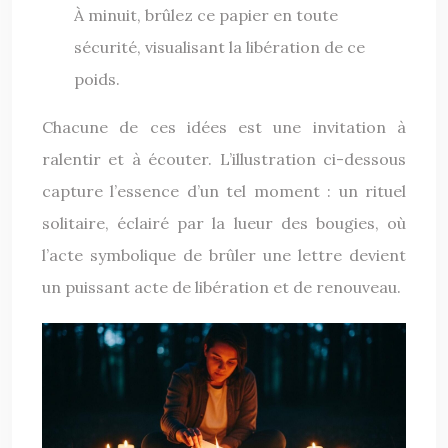
À minuit, brûlez ce papier en toute
sécurité, visualisant la libération de ce
poids.
Chacune de ces idées est une invitation à
ralentir et à écouter. L’illustration ci-dessous
capture l’essence d’un tel moment : un rituel
solitaire, éclairé par la lueur des bougies, où
l’acte symbolique de brûler une lettre devient
un puissant acte de libération et de renouveau.